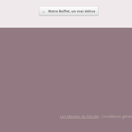
←
Notre Buffet, un vrai délice
POST NAVIGATION
Les Meules du Moulin
-
Conditions génér